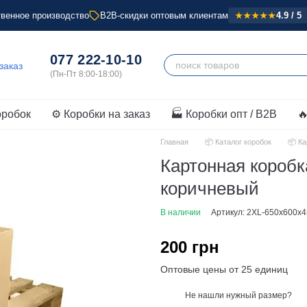
венное производство
B2B-скидки оптовым клиентам
4.9 / 5
★★★★★
077 222-10-10
оробок
⚙️ Коробки на заказ
🏭 Коробки опт / B2B

Главная
📦 Каталог коробок
📦 К
Картонная короб
коричневый
В наличии
Артикул: 2XL-650x600x
200 грн
Оптовые цены от 25 единиц
Не нашли нужный размер?
%