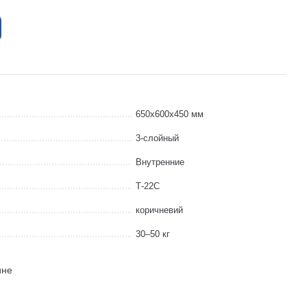
650x600x450 мм
3-слойный
Внутренние
Т-22С
коричневий
30–50 кг
ине