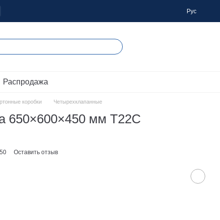
Рус
 Распродажа
артонные коробки
Четырехклапанные
ка 650×600×450 мм Т22С
450
Оставить отзыв