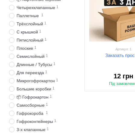
1
Четырехклапанные
1
Паллетные
1
Трёхслойный
1
С крышкой
1
Пятислойный
1
Плоские
Артикул: 1
Заказать прос
1
Семислойный
1
Длинные / Тубусы
1
Для переезда
12 грн
1
Микрогофрокартон
Під замовлен
1
Большие коробки
1
📦 Гофрокартон
1
Самосборные
1
Гофрокороба
1
Гофроконтейнеры
1
3-х клапанные