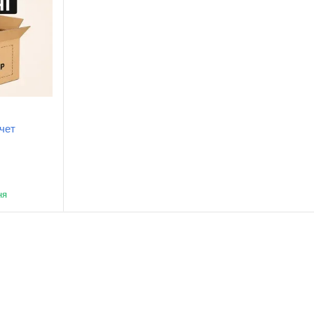
чет
ня