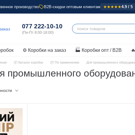
венное производство
B2B-скидки оптовым клиентам
4.9 / 5
★★★★★
077 222-10-10
оробок
⚙️ Коробки на заказ
🏭 Коробки опт / B2B

вная
📦 Каталог коробок
📦 По применению
Для промышленного оборудов
я промышленного оборудова
рности