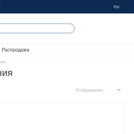
Рус
 Распродажа
ания
ния
Отображение: