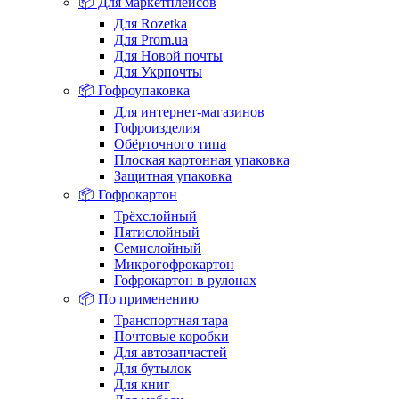
📦 Для маркетплейсов
Для Rozetka
Для Prom.ua
Для Новой почты
Для Укрпочты
📦 Гофроупаковка
Для интернет-магазинов
Гофроизделия
Обёрточного типа
Плоская картонная упаковка
Защитная упаковка
📦 Гофрокартон
Трёхслойный
Пятислойный
Семислойный
Микрогофрокартон
Гофрокартон в рулонах
📦 По применению
Транспортная тара
Почтовые коробки
Для автозапчастей
Для бутылок
Для книг