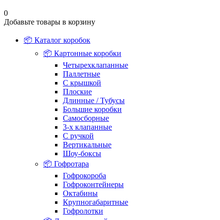
0
Добавьте товары в корзину
📦 Каталог коробок
📦 Картонные коробки
Четырехклапанные
Паллетные
С крышкой
Плоские
Длинные / Тубусы
Большие коробки
Самосборные
3-х клапанные
С ручкой
Вертикальные
Шоу-боксы
📦 Гофротара
Гофрокороба
Гофроконтейнеры
Октабины
Крупногабаритные
Гофролотки