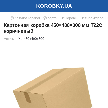
KOROBKY.UA
📦 Каталог коробок
📦 Картонные коробки
Четырехклапанн
Картонная коробка 450×400×300 мм Т22С
коричневый
Артикул:
XL-450x400x300