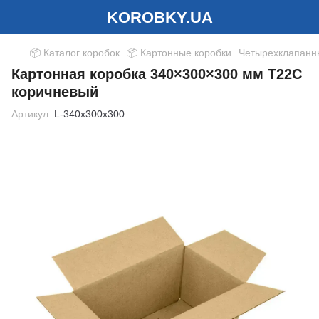
KOROBKY.UA
📦 Каталог коробок
📦 Картонные коробки
Четырехклапанн
Картонная коробка 340×300×300 мм Т22С
коричневый
Артикул:
L-340x300x300