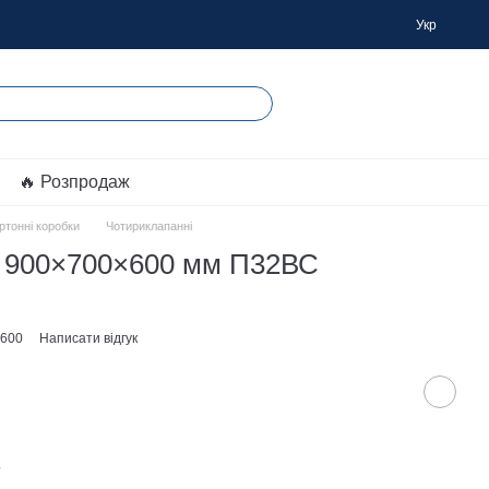
Укр
🔥 Розпродаж
ртонні коробки
Чотириклапанні
а 900×700×600 мм П32ВС
x600
Написати відгук
?