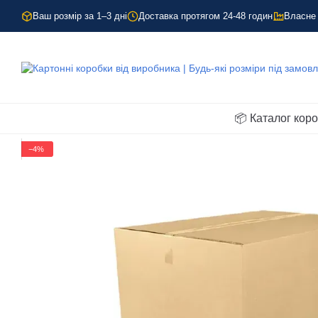
Перейти до основного контенту
Ваш розмір за 1–3 дні
Доставка протягом 24-48 годин
Власне
📦 Каталог кор
−4%