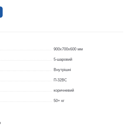
900x700x600 мм
5-шаровий
Внутрішні
П-32ВС
коричневий
50+ кг
я