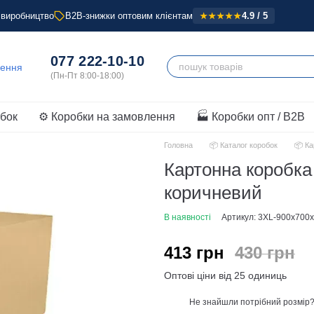
 виробництво
B2B-знижки оптовим клієнтам
4.9 / 5
★★★★★
077 222-10-10
обок
⚙️ Коробки на замовлення
🏭 Коробки опт / B2B
Головна
📦 Каталог коробок
📦 Ка
Картонна коробк
коричневий
В наявності
Артикул: 3XL-900x700
413 грн
430 грн
Оптові ціни від 25 одиниць
Не знайшли потрібний розмір
%