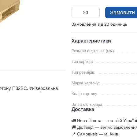
Замовити
Замовлення від 20 одиниць
Характеристики
Розміри внутрішні (мм):
Тип картону
Тип розмірів:
Марка картону:
ртону П32ВС. Універсальна
Колір картону:
За вагою товара
Доставка
🚛 Нова Пошта — по всій Україні
🚚 Делівері — великі замовленн
📍 Самовивіз — м. Київ