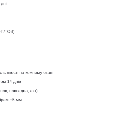
 дні
ОП/ТОВ)
ь якості на кожному етапі
ом 14 днів
нок, накладна, акт)
мірам ±5 мм