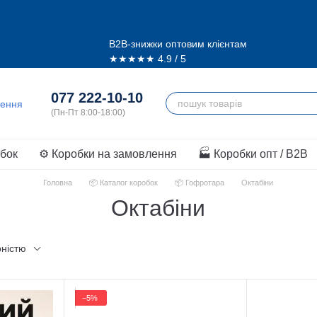
B2B-знижки оптовим клієнтам
★★★★★
4.9 / 5
077 222-10-10
обок
⚙️ Коробки на замовлення
🏭 Коробки опт / B2B
Головна
📦 Каталог коробок
📦 Гофротара
Октабіни
Октабіни
рністю
−5%