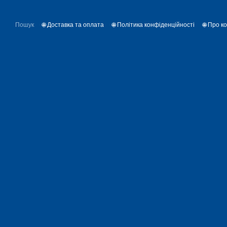
Пошук
🌐 Доставка та оплата
🌐 Політика конфіденційності
🌐 Про к
🌐 Контакти