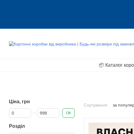
📦 Каталог кор
Ціна, грн
Сортування:
за популя
Від Ціна, грн
До Ціна, грн
ОК
Розділ