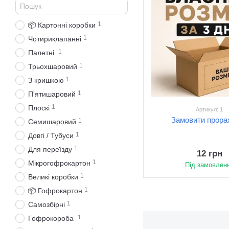
1
📦 Картонні коробки
1
Чотириклапанні
1
Палетні
1
Трьохшаровий
1
З кришкою
1
П'ятишаровий
1
Плоскі
Артикул: 1
Замовити прора
1
Семишаровий
1
Довгі / Тубуси
1
Для переїзду
12 грн
1
Мікрогофрокартон
Під замовлен
1
Великі коробки
1
📦 Гофрокартон
1
Самозбірні
1
Гофрокороба