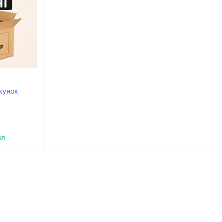
хунок
ня