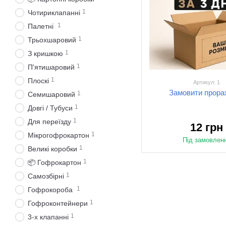
1
Чотириклапанні
1
Палетні
1
Трьохшаровий
1
З кришкою
1
П'ятишаровий
1
Плоскі
Артикул: 1
Замовити прора
1
Семишаровий
1
Довгі / Тубуси
1
Для переїзду
12 грн
1
Мікрогофрокартон
Під замовлен
1
Великі коробки
1
📦 Гофрокартон
1
Самозбірні
1
Гофрокороба
1
Гофроконтейнери
1
3-х клапанні