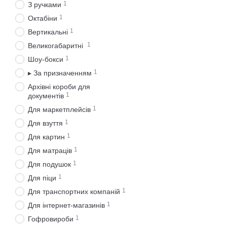
1
З ручками
1
Октабіни
1
Вертикальні
1
Великогабаритні
1
Шоу-бокси
1
▸ За призначенням
Архівні короби для
1
документів
1
Для маркетплейсів
1
Для взуття
1
Для картин
1
Для матраців
1
Для подушок
1
Для піци
1
Для транспортних компаній
1
Для інтернет-магазинів
1
Гофровироби