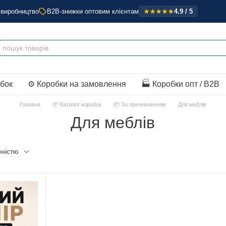
 виробництво
B2B-знижки оптовим клієнтам
4.9 / 5
★★★★★
обок
⚙️ Коробки на замовлення
🏭 Коробки опт / B2B
Головна
📦 Каталог коробок
📦 За призначенням
Для меблів
Для меблів
рністю