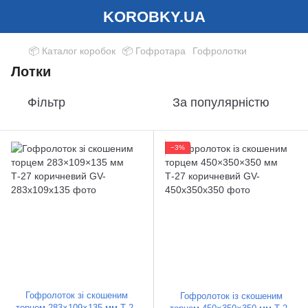
KOROBKY.UA
📦 Каталог коробок
📦 Гофротара
Гофролотки
Лотки
Фільтр
За популярністю
−3%
Гофролоток зі скошеним
Гофролоток із скошеним
торцем 283×109×135 мм Т-27