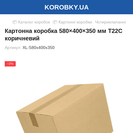
KOROBKY.UA
📦 Каталог коробок
📦 Картонні коробки
Чотириклапанні
Картонна коробка 580×400×350 мм Т22С
коричневий
Артикул:
XL-580x400x350
−2%