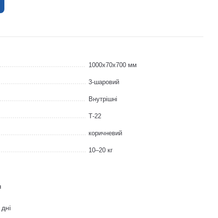
1000x70x700 мм
3-шаровий
Внутрішні
Т-22
коричневий
10–20 кг
я
 дні