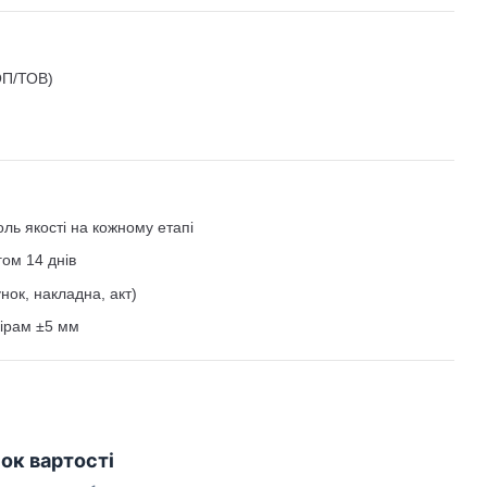
ОП/ТОВ)
ь якості на кожному етапі
ом 14 днів
нок, накладна, акт)
мірам ±5 мм
ок вартості