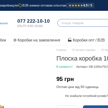
 виробництво
B2B-знижки оптовим клієнтам
4.9 / 5
★★★★★
077 222-10-10
обок
⚙️ Коробки на замовлення
🏭 Коробки опт / B2B
Головна
📦 Каталог коробок
📦 Ка
Плоска коробка 1
В наявності
Артикул: GB-1000x70x
95 грн
Оптові ціни від 50 одиниць
Не знайшли потрібний розмір
%