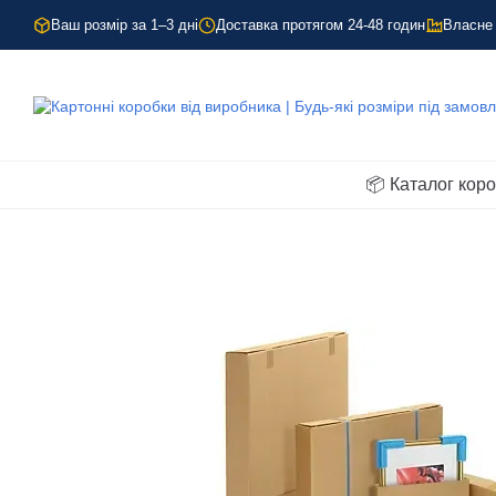
Перейти до основного контенту
Ваш розмір за 1–3 дні
Доставка протягом 24-48 годин
Власне
📦 Каталог кор