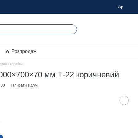
Укр
🔥 Розпродаж
ртонні коробки
000×700×70 мм Т-22 коричневий
700
Написати відгук
?