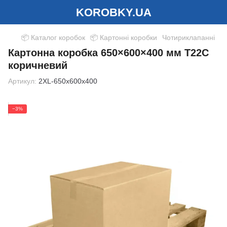
KOROBKY.UA
📦 Каталог коробок
📦 Картонні коробки
Чотириклапанні
Картонна коробка 650×600×400 мм Т22С
коричневий
Артикул:
2XL-650x600x400
−3%