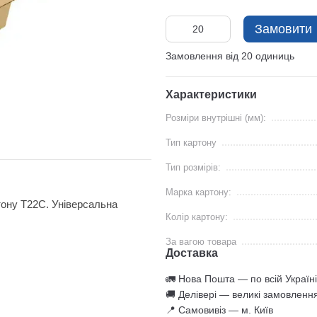
Замовити
Замовлення від 20 одиниць
Характеристики
Розміри внутрішні (мм):
Тип картону
Тип розмірів:
Марка картону:
ону Т22С. Універсальна
Колір картону:
За вагою товара
Доставка
🚛 Нова Пошта — по всій Україні
🚚 Делівері — великі замовленн
📍 Самовивіз — м. Київ