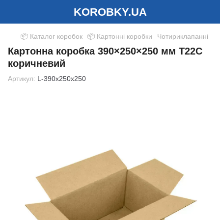
KOROBKY.UA
📦 Каталог коробок
📦 Картонні коробки
Чотириклапанні
Картонна коробка 390×250×250 мм Т22С
коричневий
Артикул:
L-390x250x250