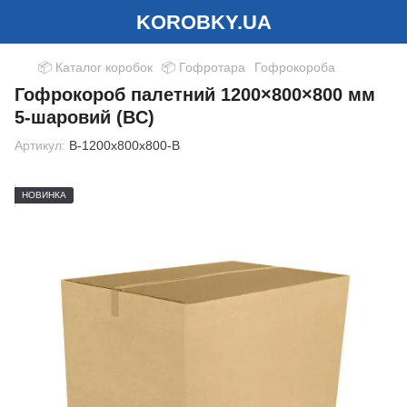
KOROBKY.UA
📦 Каталог коробок
📦 Гофротара
Гофрокороба
Гофрокороб палетний 1200×800×800 мм
5-шаровий (BC)
Артикул:
B-1200x800x800-B
НОВИНКА