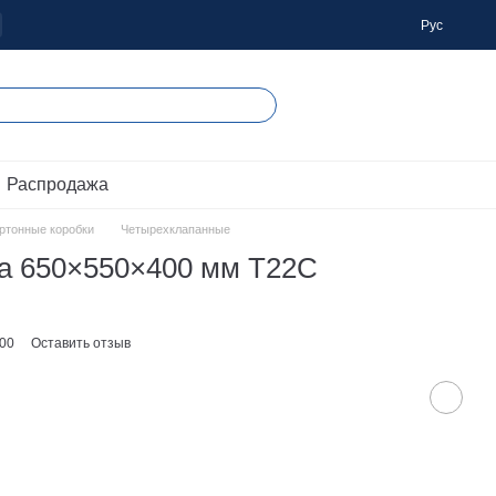
Рус
 Распродажа
артонные коробки
Четырехклапанные
ка 650×550×400 мм Т22С
400
Оставить отзыв