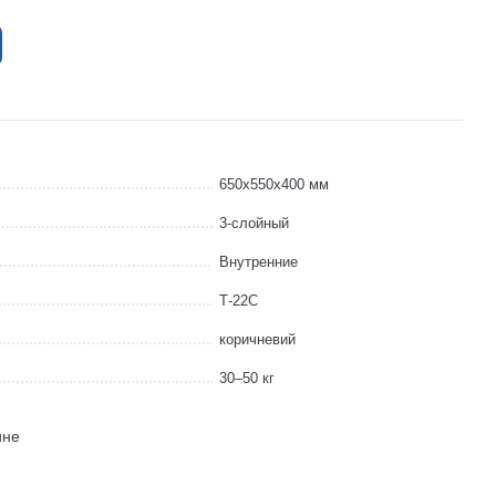
650x550x400 мм
3-слойный
Внутренние
Т-22С
коричневий
30–50 кг
ине