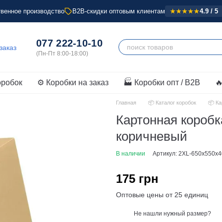
венное производство
B2B-скидки оптовым клиентам
4.9 / 5
★★★★★
077 222-10-10
оробок
⚙️ Коробки на заказ
🏭 Коробки опт / B2B

Главная
📦 Каталог коробок
📦 К
Картонная короб
коричневый
В наличии
Артикул: 2XL-650x550x
175 грн
Оптовые цены от 25 единиц
Не нашли нужный размер?
%