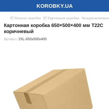
KOROBKY.UA
📦 Каталог коробок
📦 Картонные коробки
Четырехклапанн
Картонная коробка 650×500×400 мм Т22С
коричневый
Артикул:
2XL-650x500x400