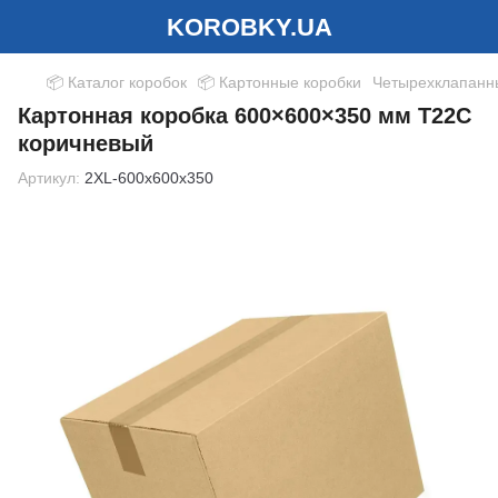
KOROBKY.UA
📦 Каталог коробок
📦 Картонные коробки
Четырехклапанн
Картонная коробка 600×600×350 мм Т22С
коричневый
Артикул:
2XL-600x600x350