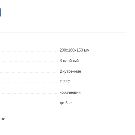
200x180x150 мм
3-слойный
Внутренние
Т-22С
коричневий
до 5 кг
ине