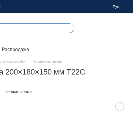
Рус
 Распродажа
артонные коробки
Четырехклапанные
ка 200×180×150 мм Т22С
0
Оставить отзыв