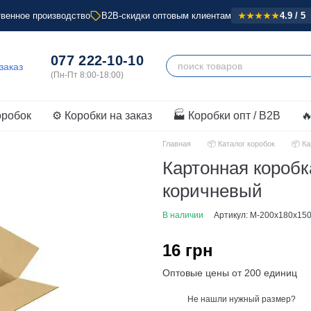
венное производство
B2B-скидки оптовым клиентам
4.9 / 5
★★★★★
077 222-10-10
оробок
⚙️ Коробки на заказ
🏭 Коробки опт / B2B

Главная
📦 Каталог коробок
📦 К
Картонная короб
коричневый
В наличии
Артикул: M-200x180x15
16 грн
Оптовые цены от 200 единиц
Не нашли нужный размер?
%