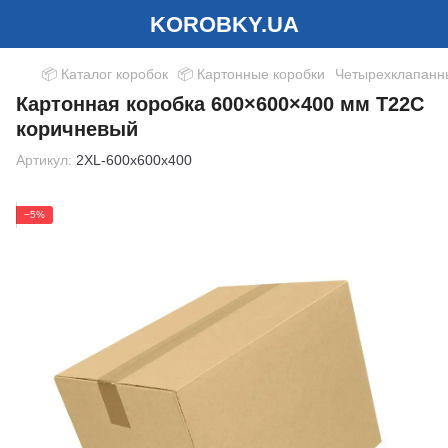
KOROBKY.UA
📦 Каталог коробок
📦 Картонные коробки
Четырехклапанн
Картонная коробка 600×600×400 мм Т22С
коричневый
Артикул:
2XL-600x600x400
−5%